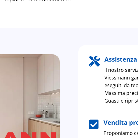
Assistenza 

Il nostro servi
Viessmann gara
eseguiti da tec
Massima precis
Guasti e ripris
Vendita pro

Proponiamo ca