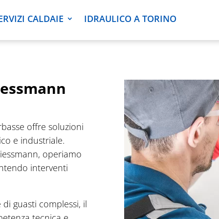
ERVIZI CALDAIE
IDRAULICO A TORINO
Viessmann
rbasse offre soluzioni
co e industriale.
e Viessmann, operiamo
rantendo interventi
 di guasti complessi, il
petenza tecnica e