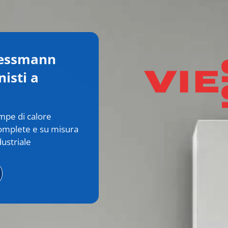
iessmann
nisti a
ompe di calore
complete e su misura
ustriale