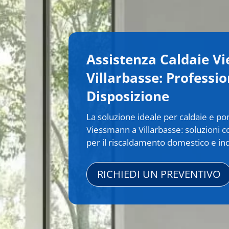
Assistenza Caldaie V
Villarbasse: Professio
Disposizione
La soluzione ideale per caldaie e p
Viessmann a Villarbasse: soluzioni 
per il riscaldamento domestico e ind
RICHIEDI UN PREVENTIVO