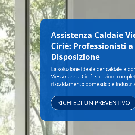
Assistenza Caldaie V
Cirié: Professionisti a
Disposizione
La soluzione ideale per caldaie e p
Viessmann a Cirié: soluzioni complet
riscaldamento domestico e industri
RICHIEDI UN PREVENTIVO