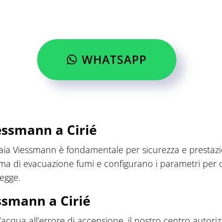
WHATSAPP
essmann a Cirié
daia Viessmann è fondamentale per sicurezza e prestazioni.
stema di evacuazione fumi e configurano i parametri per
legge.
ssmann a Cirié
d’acqua all’errore di accensione, il nostro centro autori