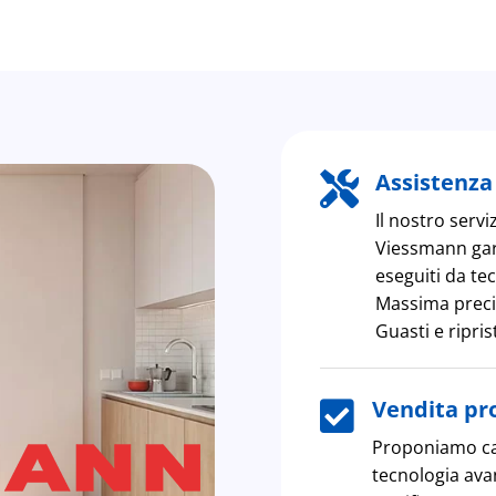
Assistenza 

Il nostro servi
Viessmann gara
eseguiti da tec
Massima precis
Guasti e ripris
Vendita pro

Proponiamo ca
tecnologia ava