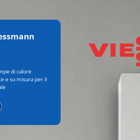
iessmann
ompe di calore
e e su misura per il
ale