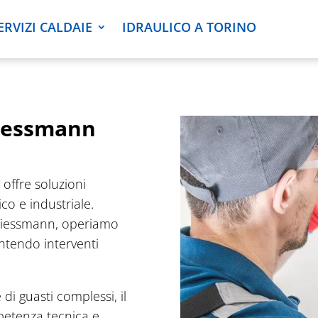
ERVIZI CALDAIE
IDRAULICO A TORINO
Viessmann
 offre soluzioni
co e industriale.
e Viessmann, operiamo
rantendo interventi
 di guasti complessi, il
petenza tecnica e