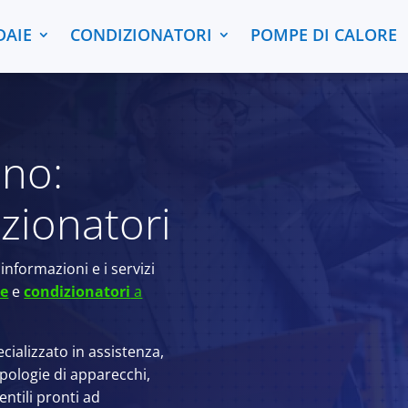
DAIE
CONDIZIONATORI
POMPE DI CALORE
ino:
izionatori
informazioni e i servizi
ie
e
condizionatori
a
cializzato in assistenza,
ipologie di apparecchi,
entili pronti ad