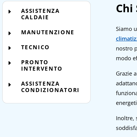
Chi
ASSISTENZA
E
CALDAIE
Siamo un
MANUTENZIONE
E
climati
TECNICO
E
nostro p
modo eff
PRONTO
E
INTERVENTO
Grazie a
adattano
ASSISTENZA
E
CONDIZIONATORI
funziona
energeti
Inoltre,
soddisfa