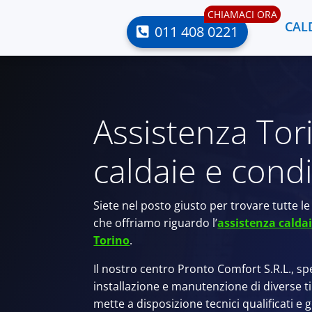
CHIAMACI ORA
CAL
011 408 0221
Assistenza Tor
caldaie e cond
Siete nel posto giusto per trovare tutte le 
che offriamo riguardo l’
assistenza calda
Torino
.
Il nostro centro Pronto Comfort S.R.L., spe
installazione e manutenzione di diverse t
mette a disposizione tecnici qualificati e g