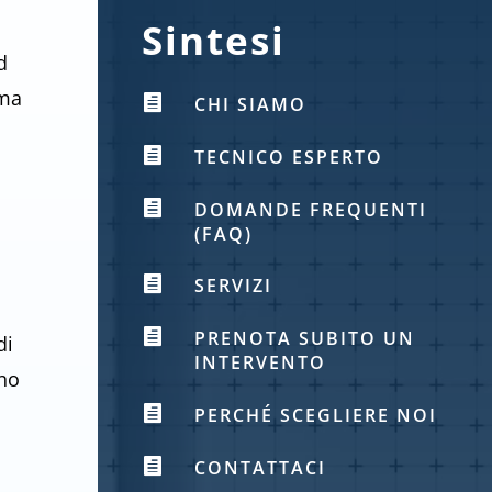
Sintesi
d
ema

CHI SIAMO

TECNICO ESPERTO

DOMANDE FREQUENTI
(FAQ)

SERVIZI

PRENOTA SUBITO UN
di
INTERVENTO
ono

PERCHÉ SCEGLIERE NOI

CONTATTACI