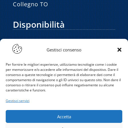
Collegno TO
Disponibilità
Servizio assistenza clienti in sede: lun/ven,
dalle 08:00 alle 18:00
,
sabato fino alle
Gestisci consenso
12:00
. Siamo disponibili 24/7 via telefono,
WhatsApp e email.
Per fornire le migliori esperienze, utilizziamo tecnologie come i cookie
per memorizzare e/o accedere alle informazioni del dispositivo. Dare il
Gli interventi dei nostri tecnici sono effettuati
consenso a queste tecnologie ci permetterà di elaborare dati come il
comportamento di navigazione o gli ID univoci su questo sito. Non dare il
durante l’orario di lavoro regolare. Le
consenso o ritirare il consenso può influire negativamente su alcune
emergenze possono essere gestite anche al
caratteristiche e funzioni.
di fuori dell’orario di lavoro, previo
Gestisci servizi
appuntamento.
Accetta