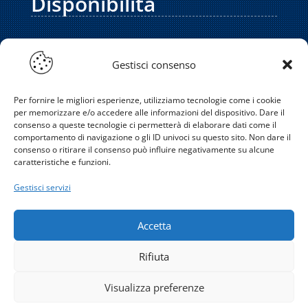
Disponibilità
Servizio assistenza clienti in sede: lun/ven,
dalle 08:00 alle 18:00
,
sabato fino alle
Gestisci consenso
12:00
. Siamo disponibili 24/7 via telefono,
WhatsApp e email.
Per fornire le migliori esperienze, utilizziamo tecnologie come i cookie
per memorizzare e/o accedere alle informazioni del dispositivo. Dare il
Gli interventi dei nostri tecnici sono effettuati
consenso a queste tecnologie ci permetterà di elaborare dati come il
comportamento di navigazione o gli ID univoci su questo sito. Non dare il
durante l’orario di lavoro regolare. Le
consenso o ritirare il consenso può influire negativamente su alcune
emergenze possono essere gestite anche al
caratteristiche e funzioni.
di fuori dell’orario di lavoro, previo
Gestisci servizi
appuntamento.
Accetta
Rifiuta
Visualizza preferenze