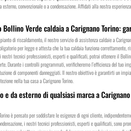
 da esterno, convenzionale o a condensazione. Affidati alla nostra esperie
o Bollino Verde caldaia a Carignano Torino: ga
pianto di riscaldamento, il nostro servizio di assistenza caldaie a Carigna
bligatorio per legge e attesta che la tua caldaia funziona correttamente, ri
nostri tecnici professionisti, esperti e qualificati, potrai ottenere il Boll
rte. Durante i controlli programmati, verificheremo l’efficienza del tuo im
uzione di componenti danneggiati. Il nostro obiettivo è garantirti un impi
otezione nella tua casa a Carignano Torino.
o e da esterno di qualsiasi marca a Carignano 
 Torino è pensato per soddisfare le esigenze di ogni cliente, indipendenteme
densazione, i nostri tecnici professionisti, esperti e qualificati, sono pront