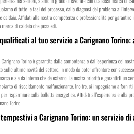
sperienza nel settore, siamo in grado di lavorare con qualsiasi marca di
ca
upiamo di tutte le fasi del processo, dalla diagnosi del problema all’interv
de caldaia. Affidati alla nostra competenza e professionalità per garantire
a marca di caldaia che possiedi.
 qualificati al tuo servizio a Carignano Torino:
a Carignano Torino è garantita dalla competenza e dall’esperienza dei nostri 
ulle ultime novità del settore, in modo da poter affrontare con successo 
rca e sia da interno che da esterno. La nostra priorità è garantirti un serv
mpianto di riscaldamento malfunzionante. Inoltre, ci impegniamo a fornirti c
per risparmiare sulla bolletta energetica. Affidati all’esperienza e alla pro
nano Torino.
 tempestivi a Carignano Torino: un servizio di