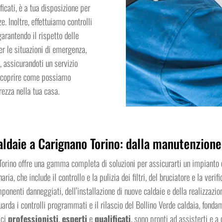
ficati, è a tua disposizione per
e. Inoltre, effettuiamo controlli
arantendo il rispetto delle
er le situazioni di emergenza,
, assicurandoti un servizio
 scoprire come possiamo
ezza nella tua casa.
aldaie a Carignano Torino: dalla manutenzione 
 Torino offre una gamma completa di soluzioni per assicurarti un impianto di
aria, che include il controllo e la pulizia dei filtri, del bruciatore e la veri
onenti danneggiati, dell’installazione di nuove caldaie e della realizzazio
uarda i controlli programmati e il rilascio del Bollino Verde caldaia, fonda
ici
professionisti
,
esperti
e
qualificati
, sono pronti ad assisterti e a 