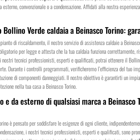
 da esterno, convenzionale o a condensazione. Affidati alla nostra esperie
 Bollino Verde caldaia a Beinasco Torino: gar
pianto di riscaldamento, il nostro servizio di assistenza caldaie a Beinasc
bligatorio per legge e attesta che la tua caldaia funziona correttamente, ri
nostri tecnici professionisti, esperti e qualificati, potrai ottenere il Boll
rte. Durante i controlli programmati, verificheremo l’efficienza del tuo im
uzione di componenti danneggiati. Il nostro obiettivo è garantirti un impi
otezione nella tua casa a Beinasco Torino.
o e da esterno di qualsiasi marca a Beinasco T
Torino è pensato per soddisfare le esigenze di ogni cliente, indipendentemen
densazione, i nostri tecnici professionisti, esperti e qualificati, sono pront