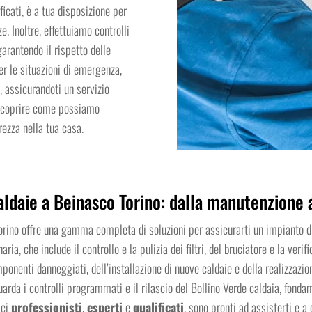
ficati, è a tua disposizione per
e. Inoltre, effettuiamo controlli
arantendo il rispetto delle
er le situazioni di emergenza,
, assicurandoti un servizio
 scoprire come possiamo
ezza nella tua casa.
aldaie a Beinasco Torino: dalla manutenzione a
Torino offre una gamma completa di soluzioni per assicurarti un impianto di 
aria, che include il controllo e la pulizia dei filtri, del bruciatore e la veri
onenti danneggiati, dell’installazione di nuove caldaie e della realizzazio
uarda i controlli programmati e il rilascio del Bollino Verde caldaia, fonda
ici
professionisti
,
esperti
e
qualificati
, sono pronti ad assisterti e a 