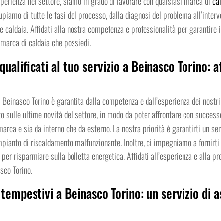
sperienza nel settore, siamo in grado di lavorare con qualsiasi marca di
ca
upiamo di tutte le fasi del processo, dalla diagnosi del problema all’interv
de caldaia. Affidati alla nostra competenza e professionalità per garantire
 marca di caldaia che possiedi.
 qualificati al tuo servizio a Beinasco Torino: 
a Beinasco Torino è garantita dalla competenza e dall’esperienza dei nostri t
ulle ultime novità del settore, in modo da poter affrontare con successo 
rca e sia da interno che da esterno. La nostra priorità è garantirti un serv
mpianto di riscaldamento malfunzionante. Inoltre, ci impegniamo a fornirti c
per risparmiare sulla bolletta energetica. Affidati all’esperienza e alla pro
sco Torino.
 tempestivi a Beinasco Torino: un servizio di 